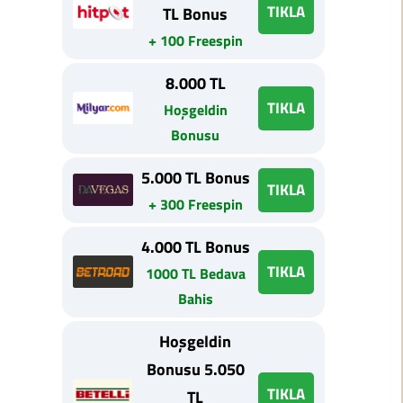
TIKLA
TL Bonus
+ 100 Freespin
8.000 TL
TIKLA
Hoşgeldin
Bonusu
5.000 TL Bonus
TIKLA
+ 300 Freespin
4.000 TL Bonus
TIKLA
1000 TL Bedava
Bahis
Hoşgeldin
Bonusu 5.050
TIKLA
TL