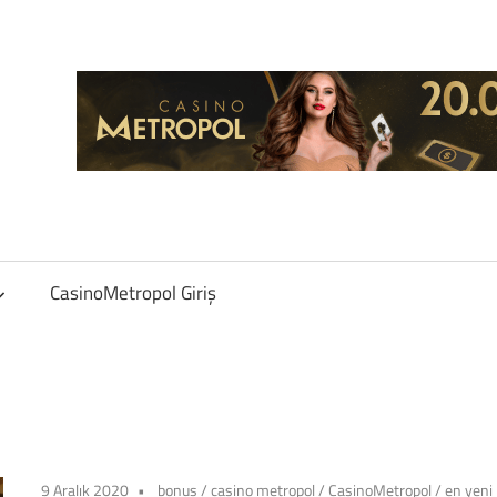
CasinoMetropol Giriş
9 Aralık 2020
bonus
/
casino metropol
/
CasinoMetropol
/
en yeni