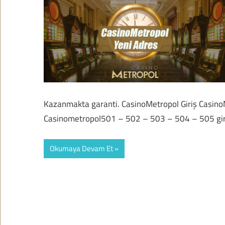
Kazanmakta garanti. CasinoMetropol Giriş CasinoMe
Casinometropol501 – 502 – 503 – 504 – 505 gir
Okumaya Devam Et