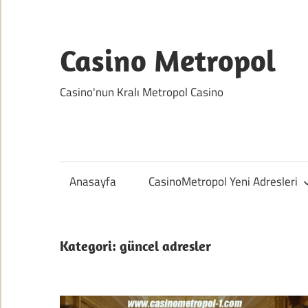
İçeriğe
atla
Casino Metropol
Casino'nun Kralı Metropol Casino
Anasayfa
CasinoMetropol Yeni Adresleri
Kategori:
güncel adresler