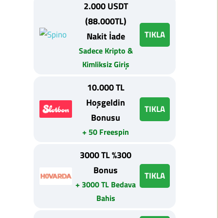
2.000 USDT
(88.000TL)
TIKLA
Nakit İade
Sadece Kripto &
Kimliksiz Giriş
10.000 TL
Hoşgeldin
TIKLA
Bonusu
+ 50 Freespin
3000 TL %300
Bonus
TIKLA
+ 3000 TL Bedava
Bahis