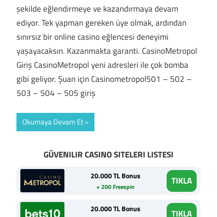
şekilde eğlendirmeye ve kazandırmaya devam
ediyor. Tek yapman gereken üye olmak, ardından
sınırsız bir online casino eğlencesi deneyimi
yaşayacaksın. Kazanmakta garanti. CasinoMetropol
Giriş CasinoMetropol yeni adresleri ile çok bomba
gibi geliyor. Şuan için Casinometropol501 – 502 –
503 – 504 – 505 giriş
Okumaya Devam Et
GÜVENILIR CASINO SITELERI LISTESI
20.000 TL Bonus
TIKLA
+ 200 Freespin
20.000 TL Bonus
TIKLA