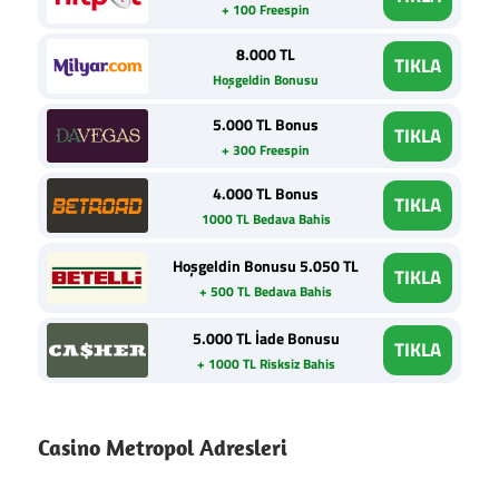
+ 100 Freespin
8.000 TL
TIKLA
Hoşgeldin Bonusu
5.000 TL Bonus
TIKLA
+ 300 Freespin
4.000 TL Bonus
TIKLA
1000 TL Bedava Bahis
Hoşgeldin Bonusu 5.050 TL
TIKLA
+ 500 TL Bedava Bahis
5.000 TL İade Bonusu
TIKLA
+ 1000 TL Risksiz Bahis
Casino Metropol Adresleri