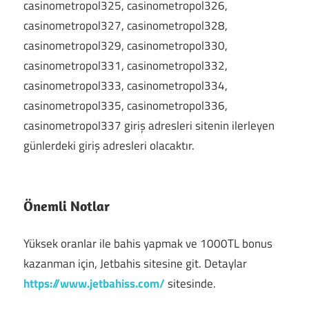
casinometropol325, casinometropol326,
casinometropol327, casinometropol328,
casinometropol329, casinometropol330,
casinometropol331, casinometropol332,
casinometropol333, casinometropol334,
casinometropol335, casinometropol336,
casinometropol337 giriş adresleri sitenin ilerleyen
günlerdeki giriş adresleri olacaktır.
Önemli Notlar
Yüksek oranlar ile bahis yapmak ve 1000TL bonus
kazanman için, Jetbahis sitesine git. Detaylar
https://www.jetbahiss.com/
sitesinde.