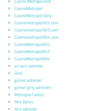
Casino Metropol348
CasinoMetropol
CasinoMetropol Giriş
Casinometropol302.com
Casinometropol303.com
Casinometropol304.com
CasinoMetropol692
CasinoMetropol693
CasinoMetropol694
en yeni adresler
Giriş
güncel adresler
güncel giriş adresleri
Metropol Casino
Yeni Adres
Yeni adresler