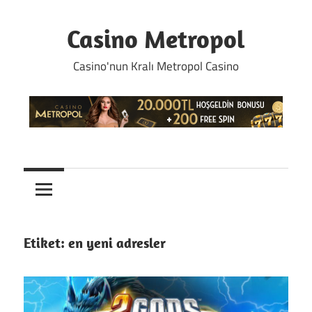
İçeriğe
atla
Casino Metropol
Casino'nun Kralı Metropol Casino
Etiket:
en yeni adresler