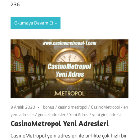
236
Okumaya Devam Et
9 Aralık 2020
bonus
/
casino metropol
/
CasinoMetropol
/
en
yeni adresler
/
güncel adresler
/
Yeni Adres
/
yeni giriş adresi
CasinoMetropol Yeni Adresleri
CasinoMetropol yeni adresleri ile birlikte çok hızlı bir