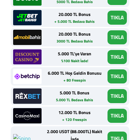
5000 TL Bedava Bahis
20.000 TL Bonus
TIKLA
+ 5.000 TL Bedava Bahis
20.000 TL Bonus
TIKLA
3000 TL Bedava Bahis
5.000 TL'ye Varan
TIKLA
%100 Nakit İade!
6.000 TL Hoş Geldin Bonusu
TIKLA
+ 80 Freespin
5.000 TL Bonus
TIKLA
5.000 TL Bedava Bahis
12.000 TL Bonus
TIKLA
+ 120 Freespin
2.000 USDT (88.000TL) Nakit
TIKLA
İade