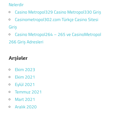
Nelerdir
Casino Metropol329 Casino Metropol330 Giriş
Casinometropol302.com Türkçe Casino Sitesi
Giriş
Casino Metropol264 – 265 ve CasinoMetropol
266 Giriş Adresleri
Arşivler
Ekim 2023
Ekim 2021
Eylül 2021
Temmuz 2021
Mart 2021
Aralık 2020