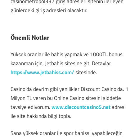
casinometropol337 giriş adresleri sitenin ilerleyen
günlerdeki giriş adresleri olacaktır.
Önemli Notlar
Yüksek oranlar ile bahis yapmak ve 1000TL bonus
kazanman için, Jetbahis sitesine git. Detaylar
https://www.jetbahiss.com/
sitesinde.
Casino’da devrim gibi yenilikler Discount Casino’da. 1
Milyon TL veren bu Online Casino sitesini şiddetle
tavsiye ediyorum.
www.discountcasino5.net
adresi
ile site hakkında bilgi topla.
Sana yüksek oranlar ile spor bahissi yapabileceğin