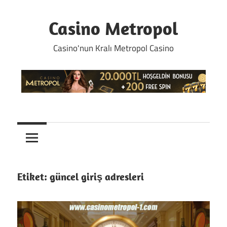
İçeriğe
atla
Casino Metropol
Casino'nun Kralı Metropol Casino
Etiket:
güncel giriş adresleri